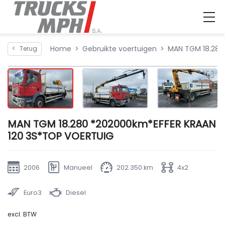
Home
Gebruikte voertuigen
MAN TGM 18.280
<
Terug
MAN TGM 18.280 *202000km*EFFER KRAAN
120 3S*TOP VOERTUIG
2006
Manueel
202.350 km
4x2
Euro3
Diesel
excl. BTW