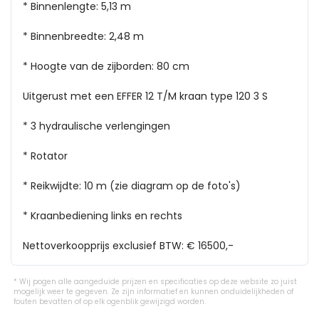
* Binnenlengte: 5,13 m

* Binnenbreedte: 2,48 m

* Hoogte van de zijborden: 80 cm

Uitgerust met een EFFER 12 T/M kraan type 120 3 S

* 3 hydraulische verlengingen

* Rotator

* Reikwijdte: 10 m (zie diagram op de foto's)

* Kraanbediening links en rechts

Nettoverkoopprijs exclusief BTW: € 16500,-
Wij pogen alle aangeduide prijzen en specificaties op deze website zo juist
mogelijk weer te gegeven. Ze zijn informatief en kunnen onduidelijkheden of
fouten bevatten of op elk ogenblik gewijzigd worden.